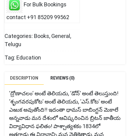
For Bulk Bookings
contact +91 85209 99562
Categories:
Books
,
General
,
Telugu
Tag:
Education
DESCRIPTION
REVIEWS (0)
‘ద్రోణాచలం’ అంటే తెలియదు, ‘డోన్’ అంటే తెలుస్తుంది!
‘శృంగవరపుకోట’ అంటే తెలియదు, ‘ఎస్.కోట’ అంటే
ఎఱుక అవుతోంది!! ఇదంతా థామస్ బాబింగ్టన్ మెకాలే
అన్నవాడు మన దేశంలో ఆవిష్కరించిన బ్రిటన్ జాతీయ
విద్యావిధాన ఫలితం! పాశ్చాత్యశకం 1834లో
అతగాడు ఈ విధానాన్ని మన నెత్తికెత్తాడు, మన