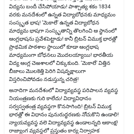
విద్యను బందీ చేసిపోయాడు! పాశ్చాత్య శకం 1834
వరకు మనదేశంలో ఉన్నత విద్యాబోధనకు మాధ్యమం
సంస్కృత భాష! ‘మెకాలే’ ఉన్నత విద్యాబోధన
మాధ్యమ భాషగా సంస్కృతాన్ని తొలగించి ఆ స్థానంలో
ఆంగ్లభాషను ప్రవేశపెట్టాడు! కానీ బ్రిటన్ విముక్త భారత్లో
ప్రాథమిక పాఠశాల స్థాయిలో కూడా ఆంగ్లభాష
మాధ్యమంగా బోధనలు మొదలయ్యాయి! భారతీయ
విద్య ఆంగ్ల చెఱశాలలో చిక్కుకుంది. ‘మెకాలే’ విత్తిన
బీజాలు మొలకెత్తి పెరిగి విషవృక్షాలుగా
విస్తరించిపోవడం నడుస్తున్న చరిత్ర!
అనాదిగా మనదేశంలో విద్యావ్యవస్థ పరిపాలన వ్యవస్థ
నియంత్రణకు గురి కాలేదు! విద్యావిధానం
సర్వస్వతంత్ర వ్యవస్థగా కొనసాగింది! బ్రిటన్ విముక్త
భారత్లో ఈ విధానం పునురుద్ధరణకు నోచుకొని ఉండాలి!
న్యాయవ్యవస్థ వలె విద్యావ్యవస్థ ఉండాలన్నది ఆకాంక్ష!
రాజ్యాంగ వ్యవస్థలో ప్రస్తుతం కార్య నిర్వాహక