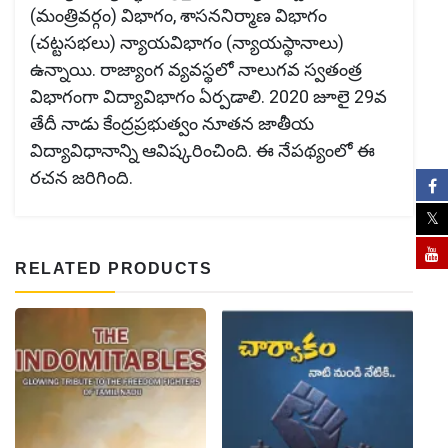
(మంత్రివర్గం) విభాగం, శాసననిర్మాణ విభాగం
(చట్టసభలు) న్యాయవిభాగం (న్యాయస్థానాలు)
ఉన్నాయి. రాజ్యాంగ వ్యవస్థలో నాలుగవ స్వతంత్ర
విభాగంగా విద్యావిభాగం ఏర్పడాలి. 2020 జూలై 29వ
తేదీ నాడు కేంద్రప్రభుత్వం నూతన జాతీయ
విద్యావిధానాన్ని ఆవిష్కరించింది. ఈ నేపథ్యంలో ఈ
రచన జరిగింది.
RELATED PRODUCTS