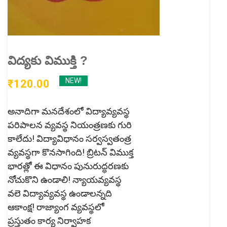
విద్యకు విముక్తి ?
NEW!
₹
120.00
అనాదిగా మనదేశంలో విద్యావ్యవస్థ
పరిపాలన వ్యవస్థ నియంత్రణకు గురి
కాలేదు! విద్యావిధానం సర్వస్వతంత్ర
వ్యవస్థగా కొనసాగింది! బ్రిటన్ విముక్త
భారత్లో ఈ విధానం పునురుద్ధరణకు
నోచుకొని ఉండాలి! న్యాయవ్యవస్థ
వలె విద్యావ్యవస్థ ఉండాలన్నది
ఆకాంక్ష! రాజ్యాంగ వ్యవస్థలో
ప్రస్తుతం కార్య నిర్వాహక