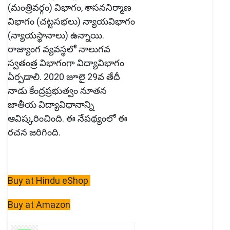
(మంత్రివర్గం) విభాగం, శాసననిర్మాణ
విభాగం (చట్టసభలు) న్యాయవిభాగం
(న్యాయస్థానాలు) ఉన్నాయి.
రాజ్యాంగ వ్యవస్థలో నాలుగవ
స్వతంత్ర విభాగంగా విద్యావిభాగం
ఏర్పడాలి. 2020 జూలై 29వ తేదీ
నాడు కేంద్రప్రభుత్వం నూతన
జాతీయ విద్యావిధానాన్ని
ఆవిష్కరించింది. ఈ నేపథ్యంలో ఈ
రచన జరిగింది.
Buy at Hindu eShop
Buy at Amazon