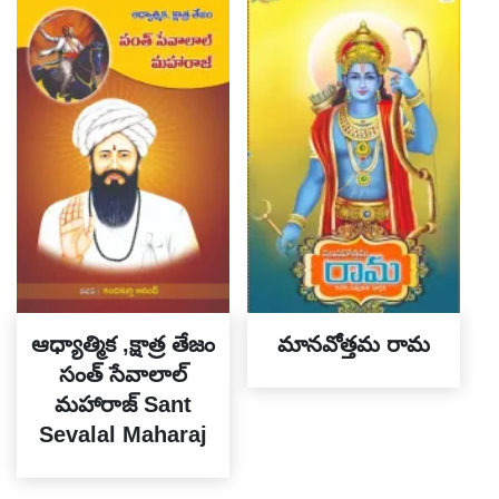
ఆధ్యాత్మిక ,క్షాత్ర తేజం
మానవోత్తమ రామ
సంత్ సేవాలాల్
మహారాజ్ Sant
Sevalal Maharaj