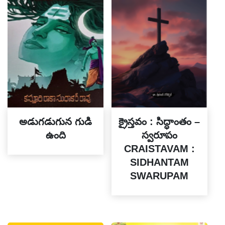
అడుగడుగున గుడి
క్రైస్తవం : సిద్ధాంతం –
ఉంది
స్వరూపం
CRAISTAVAM :
SIDHANTAM
SWARUPAM