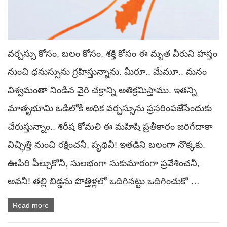
వర్చస్సు కోసం, బలం కోసం, శక్తి కోసం ఈ మృత వీరుని హస్తం
నుంచి ధనుస్సును గ్రహిస్తున్నాను. మీరూ.. మేమూ.. మనం
విశ్వమంతా నిండిన వైరి చక్రాన్ని అతిక్రమిస్తాము. ఇతన్ని
మాతృభూమి ఒడిలోకి అధిక వర్చస్సును ప్రసరింపజేసేందుకు
చేరుస్తున్నాం.. శిరీష కోమలి ఈ మహిషి ప్రతీకారం జరిగేదాకా
విచ్ఛిత్తి నుంచి రక్షించనీ, పృథివీ! ఇతడిని బలంగా నొక్కకు.
ఊపిరి పీల్చుకోనీ, సులభంగా సుకుమారంగా ప్రవేశించనీ,
అవనీ! తల్లి బిడ్డను పొత్తిళ్లలో ఒదిగినట్టు ఒదిగించుకో …
Read more