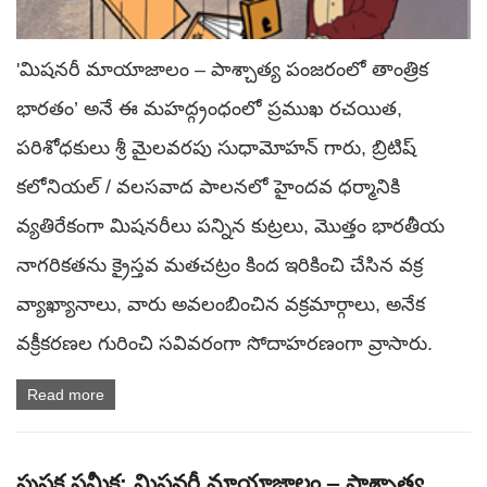
'మిషనరీ మాయాజాలం – పాశ్చాత్య పంజరంలో తాంత్రిక
భారతం’ అనే ఈ మహద్గ్రంధంలో ప్రముఖ రచయిత,
పరిశోధకులు శ్రీ మైలవరపు సుధామోహన్ గారు, బ్రిటిష్
కలోనియల్ / వలసవాద పాలనలో హైందవ ధర్మానికి
వ్యతిరేకంగా మిషనరీలు పన్నిన కుట్రలు, మొత్తం భారతీయ
నాగరికతను క్రైస్తవ మతచట్రం కింద ఇరికించి చేసిన వక్ర
వ్యాఖ్యానాలు, వారు అవలంబించిన వక్రమార్గాలు, అనేక
వక్రీకరణల గురించి సవివరంగా సోదాహరణంగా వ్రాసారు.
Read more
పుస్తక సమీక్ష: మిషనరీ మాయాజాలం – పాశ్చాత్య