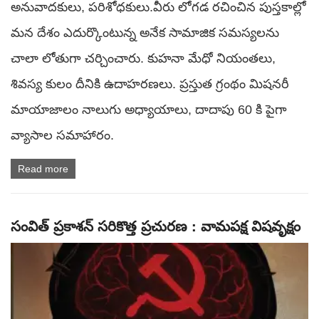
అనువాదకులు, పరిశోధకులు.వీరు లోగడ రచించిన పుస్తకాల్లో
మన దేశం ఎదుర్కొంటున్న అనేక సామాజిక సమస్యలను
చాలా లోతుగా చర్చించారు. కుహనా మేధో నియంతలు,
శివస్య కులం దీనికి ఉదాహరణలు. ప్రస్తుత గ్రంథం మిషనరీ
మాయాజాలం నాలుగు అధ్యాయాలు, దాదాపు 60 కి పైగా
వ్యాసాల సమాహారం.
Read more
సంవిత్ ప్రకాశన్ సరికొత్త ప్రచురణ : వామపక్ష విషవృక్షం