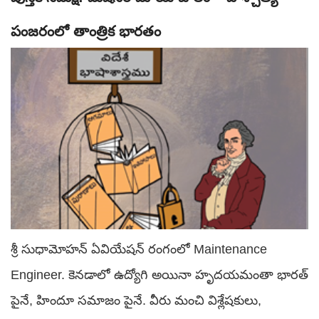
పంజరంలో తాంత్రిక భారతం
శ్రీ సుధామోహన్ ఏవియేషన్ రంగంలో Maintenance
Engineer. కెనడాలో ఉద్యోగి అయినా హృదయమంతా భారత్
పైనే, హిందూ సమాజం పైనే. వీరు మంచి విశ్లేషకులు,