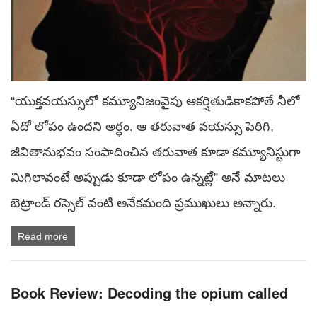
“యుక్తవయస్సులో కమ్యూనిజంవైపు ఆకర్షితుడికాకపోతే నీలో
ఏదో లోపం ఉందని అర్ధం. ఆ తరువాత వయస్సు పెరిగి,
జీవితానుభవం సంపాదించిన తరువాత కూడా కమ్యూనిస్టుగా
మిగిలావంటే అప్పుడు కూడా లోపం ఉన్నట్లే” అనే మాటలు
బెట్రాండ్‌ రస్సెల్‌ వంటి అనేకమంది ప్రముఖులు అన్నారు.
Read more
Book Review: Decoding the opium called