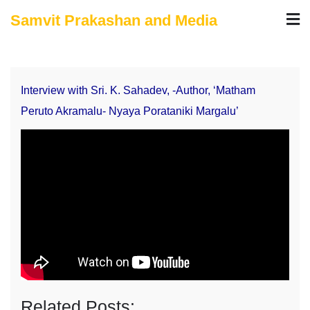
Skip
Samvit Prakashan and Media
to
content
Interview with Sri. K. Sahadev, -Author, ‘Matham
Peruto Akramalu- Nyaya Porataniki Margalu’
Related Posts: