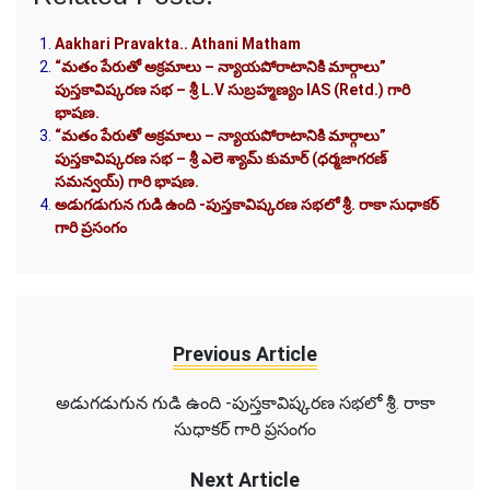
Aakhari Pravakta.. Athani Matham
“మతం పేరుతో అక్రమాలు – న్యాయపోరాటానికి మార్గాలు”
పుస్తకావిష్కరణ సభ – శ్రీ L.V సుబ్రహ్మణ్యం IAS (Retd.) గారి
భాషణ.
“మతం పేరుతో అక్రమాలు – న్యాయపోరాటానికి మార్గాలు”
పుస్తకావిష్కరణ సభ – శ్రీ ఎలె శ్యామ్ కుమార్ (ధర్మజాగరణ్
సమన్వయ్) గారి భాషణ.
అడుగడుగున గుడి ఉంది -పుస్తకావిష్కరణ సభలో శ్రీ. రాకా సుధాకర్
గారి ప్రసంగం
Previous Article
అడుగడుగున గుడి ఉంది -పుస్తకావిష్కరణ సభలో శ్రీ. రాకా
సుధాకర్ గారి ప్రసంగం
Next Article