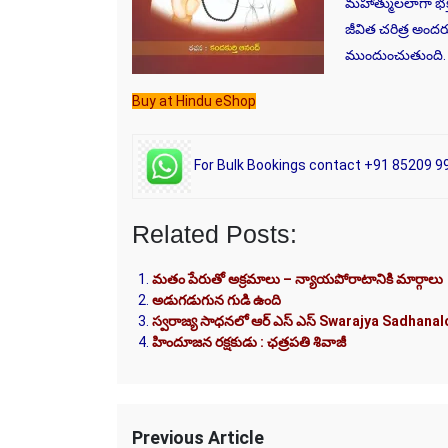
మహాత్ములలాగా భక్
జీవిత చరిత్ర అందర
ముందుంచుతుంది.
Buy at Hindu eShop
For Bulk Bookings contact +91 85209 9
Related Posts:
మతం పేరుతో అక్రమాలు – న్యాయపోరాటానికి మార్గాలు
అడుగడుగున గుడి ఉంది
స్వరాజ్య సాధనలో ఆర్ ఎస్ ఎస్ Swarajya Sadhana
హిందూజన రక్షకుడు : ఛత్రపతి శివాజీ
Previous Article