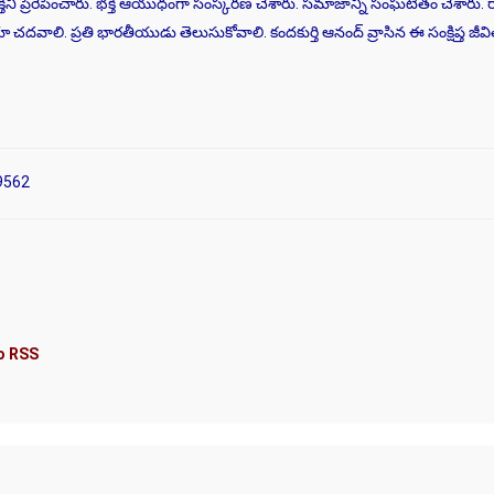
తిని ప్రేరేపించారు. భక్తి ఆయుధంగా సంస్కరణ చేశారు. సమాజాన్ని సంఘటితం చేశార
ూ చదవాలి. ప్రతి భారతీయుడు తెలుసుకోవాలి. కందకుర్తి ఆనంద్ వ్రాసిన ఈ సంక్షిప్త 
9562
lo RSS