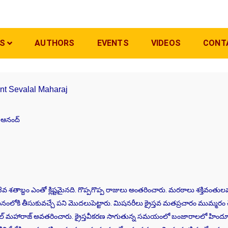
S
AUTHORS
EVENTS
VIDEOS
CONT
Sant Sevalal Maharaj
ి ఆనంద్
8వ శతాబ్దం ఎంతో క్లిష్టమైనది. గొప్పగొప్ప రాజులు అంతరించారు. మరఠాలు శక్తివంతులవ
ంలోకి తీసుకువచ్చే పని మొదలుపెట్టారు. మిషనరీలు క్రైస్తవ మతప్రచారం ముమ్మరం 
ాలాల్ మహారాజ్ అవతరించారు. క్రైస్తవీకరణ సాగుతున్న సమయంలో బంజారాలలో హిందూ చై