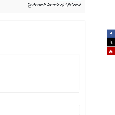
హైదరాబాద్ నిరాయుధ ప్రతిఘటన