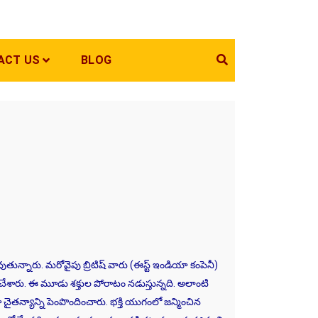
ACT US
BLOG
ుతున్నారు. మరోవైపు బ్రిటిష్ వారు (ఈస్ట్ ఇండియా కంపెనీ)
చేశారు. ఈ మూడు శక్తుల పోరాటం నడుస్తున్నది. అలాంటి
తన్యాన్ని పెంపొందించారు. భక్తి యుగంలో జన్మించిన