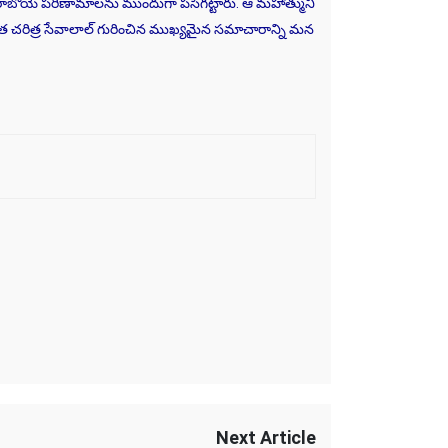
ు. రాబోయే పరిణామాలను ముందుగా పసిగట్టారు. ఆ మహాత్ముని
జీవిత చరిత్ర సేవాలాల్ గురించిన ముఖ్యమైన సమాచారాన్ని మన
Next Article