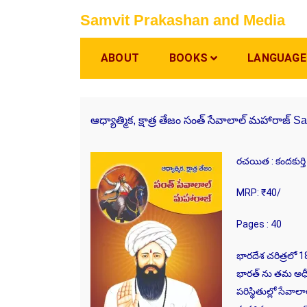
Skip
Samvit Prakashan and Media
to
content
ABOUT
BOOKS
LANGUAGE
ఆధ్యాత్మిక, క్షాత్ర తేజం సంత్ సేవాలాల్ మహారాజ్ 
రచయిత : కందకుర్త
MRP: ₹40/
Pages : 40
భారదేశ చరిత్రలో 1
భారత్ ను తమ అధీన
పరిస్థితుల్లో సేవ