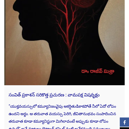
సంవిత్ ప్రకాశన్ సరికొత్త ప్రచురణ : వామపక్ష విషవృక్షం
“యుక్తవయస్సులో కమ్యూనిజంవైపు ఆకర్షితుడికాకపోతే నీలో ఏదో లోపం
ఉందని అర్ధం. ఆ తరువాత వయస్సు పెరిగి, జీవితానుభవం సంపాదించిన
తరువాత కూడా కమ్యూనిస్టుగా మిగిలావంటే అప్పుడు కూడా లోపం
ఉన్నట్లే” అనే మాటలు బెట్రాండ్‌ రస్సెల్‌ వంటి అనేకమంది ప్రముఖులు