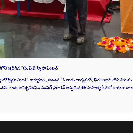
ుకొని జరిగిన “సంవిత్ స్నేహమిలన్”
యంలో స్నేహ మిలన్’ కార్యక్రమం, జనవరి 26 నాడు భాగ్యనగ‌ర్, ఖైరతాబాద్ లోని శిశు మం
పంచమి నాడు ఆవిర్భవించిన సంవిత్ ప్రకాశన్ ఇప్పటి వరకు సాహిత్య సేవలో భాగంగా దాద