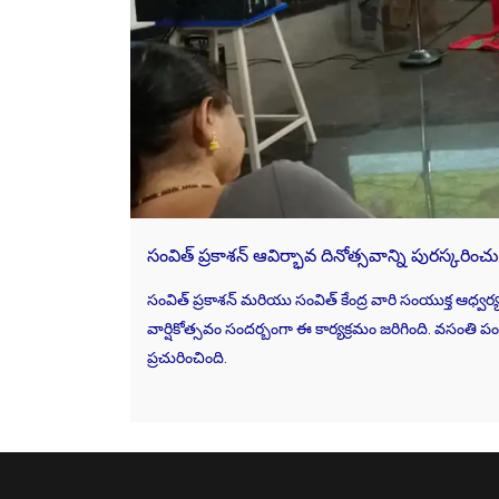
సంవిత్ ప్రకాశన్ ఆవిర్భావ దినోత్సవాన్ని పురస్కరించ
సంవిత్ ప్రకాశన్ మరియు సంవిత్ కేంద్ర వారి సంయుక్త ఆధ్వర్
వార్షికోత్సవం సందర్బంగా ఈ కార్యక్రమం జరిగింది. వసంతి 
ప్రచురించింది.