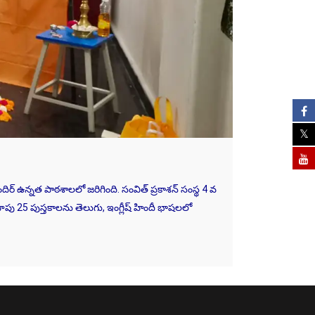
దిర్ ఉన్నత పాఠశాలలో జరిగింది. సంవిత్ ప్రకాశన్ సంస్థ 4 వ
ాపు 25 పుస్తకాలను తెలుగు, ఇంగ్లీష్ హిందీ భాషలలో