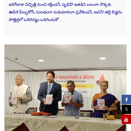
జరిగేదాకా విచ్ఛిత్తి నుంచి రక్షించనీ, పృథివీ! ఇతడిని బలంగా నొక్కకు.
ఊపిరి పీల్చుకోనీ, సులభంగా సుకుమారంగా ప్రవేశించనీ, అవనీ! తల్లి బిడ్డను
పొత్తిళ్లలో ఒదిగినట్టు ఒదిగించుకో …