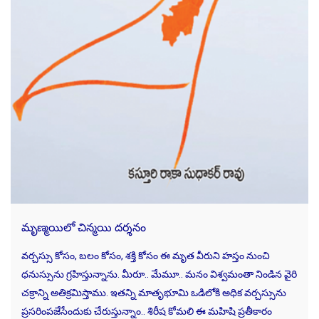
మృణ్మయిలో చిన్మయి దర్శనం
వర్చస్సు కోసం, బలం కోసం, శక్తి కోసం ఈ మృత వీరుని హస్తం నుంచి
ధనుస్సును గ్రహిస్తున్నాను. మీరూ.. మేమూ.. మనం విశ్వమంతా నిండిన వైరి
చక్రాన్ని అతిక్రమిస్తాము. ఇతన్ని మాతృభూమి ఒడిలోకి అధిక వర్చస్సును
ప్రసరింపజేసేందుకు చేరుస్తున్నాం.. శిరీష కోమలి ఈ మహిషి ప్రతీకారం